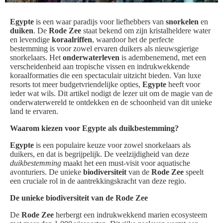
Egypte
is een waar paradijs voor liefhebbers van
snorkelen
en
duiken
. De
Rode Zee
staat bekend om zijn kristalheldere water
en levendige
koraalriffen
, waardoor het de perfecte
bestemming is voor zowel ervaren duikers als nieuwsgierige
snorkelaars. Het
onderwaterleven
is adembenemend, met een
verscheidenheid aan tropische vissen en indrukwekkende
koraalformaties die een spectaculair uitzicht bieden. Van luxe
resorts tot meer budgetvriendelijke opties,
Egypte
heeft voor
ieder wat wils. Dit artikel nodigt de lezer uit om de magie van de
onderwaterwereld te ontdekken en de schoonheid van dit unieke
land te ervaren.
Waarom kiezen voor Egypte als duikbestemming?
Egypte
is een populaire keuze voor zowel snorkelaars als
duikers, en dat is begrijpelijk. De veelzijdigheid van deze
duikbestemming
maakt het een must-visit voor aquatische
avonturiers. De unieke
biodiversiteit
van de
Rode Zee
speelt
een cruciale rol in de aantrekkingskracht van deze regio.
De unieke biodiversiteit van de Rode Zee
De
Rode Zee
herbergt een indrukwekkend marien ecosysteem