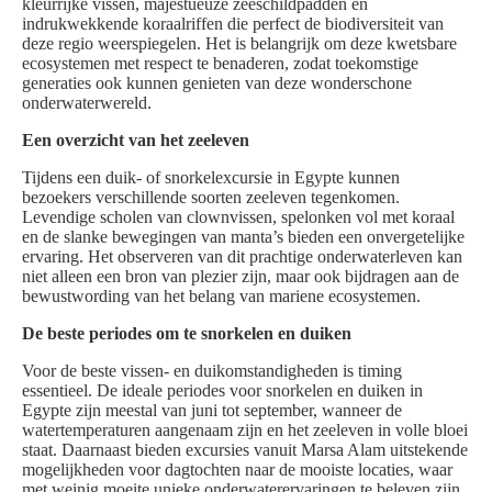
kleurrijke vissen, majestueuze zeeschildpadden en
indrukwekkende koraalriffen die perfect de biodiversiteit van
deze regio weerspiegelen. Het is belangrijk om deze kwetsbare
ecosystemen met respect te benaderen, zodat toekomstige
generaties ook kunnen genieten van deze wonderschone
onderwaterwereld.
Een overzicht van het zeeleven
Tijdens een duik- of snorkelexcursie in Egypte kunnen
bezoekers verschillende soorten zeeleven tegenkomen.
Levendige scholen van clownvissen, spelonken vol met koraal
en de slanke bewegingen van manta’s bieden een onvergetelijke
ervaring. Het observeren van dit prachtige onderwaterleven kan
niet alleen een bron van plezier zijn, maar ook bijdragen aan de
bewustwording van het belang van mariene ecosystemen.
De beste periodes om te snorkelen en duiken
Voor de beste vissen- en duikomstandigheden is timing
essentieel. De ideale periodes voor snorkelen en duiken in
Egypte zijn meestal van juni tot september, wanneer de
watertemperaturen aangenaam zijn en het zeeleven in volle bloei
staat. Daarnaast bieden excursies vanuit Marsa Alam uitstekende
mogelijkheden voor dagtochten naar de mooiste locaties, waar
met weinig moeite unieke onderwaterervaringen te beleven zijn.