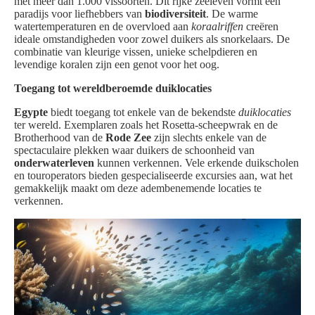
met meer dan 1.000 vissoorten. Dit rijke zeeleven vormt een
paradijs voor liefhebbers van
biodiversiteit
. De warme
watertemperaturen en de overvloed aan
koraalriffen
creëren
ideale omstandigheden voor zowel duikers als snorkelaars. De
combinatie van kleurige vissen, unieke schelpdieren en
levendige koralen zijn een genot voor het oog.
Toegang tot wereldberoemde duiklocaties
Egypte
biedt toegang tot enkele van de bekendste
duiklocaties
ter wereld. Exemplaren zoals het Rosetta-scheepwrak en de
Brotherhood van de
Rode Zee
zijn slechts enkele van de
spectaculaire plekken waar duikers de schoonheid van
onderwaterleven
kunnen verkennen. Vele erkende duikscholen
en touroperators bieden gespecialiseerde excursies aan, wat het
gemakkelijk maakt om deze adembenemende locaties te
verkennen.