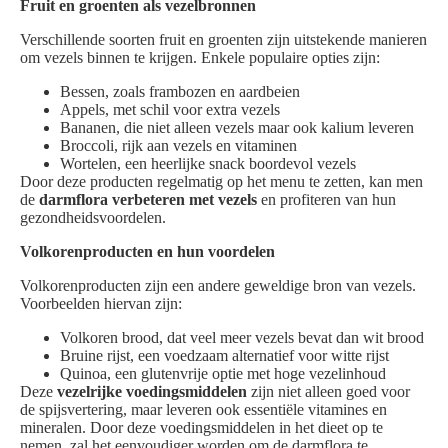
Fruit en groenten als vezelbronnen
Verschillende soorten fruit en groenten zijn uitstekende manieren
om vezels binnen te krijgen. Enkele populaire opties zijn:
Bessen, zoals frambozen en aardbeien
Appels, met schil voor extra vezels
Bananen, die niet alleen vezels maar ook kalium leveren
Broccoli, rijk aan vezels en vitaminen
Wortelen, een heerlijke snack boordevol vezels
Door deze producten regelmatig op het menu te zetten, kan men
de
darmflora verbeteren met vezels
en profiteren van hun
gezondheidsvoordelen.
Volkorenproducten en hun voordelen
Volkorenproducten zijn een andere geweldige bron van vezels.
Voorbeelden hiervan zijn:
Volkoren brood, dat veel meer vezels bevat dan wit brood
Bruine rijst, een voedzaam alternatief voor witte rijst
Quinoa, een glutenvrije optie met hoge vezelinhoud
Deze
vezelrijke voedingsmiddelen
zijn niet alleen goed voor
de spijsvertering, maar leveren ook essentiële vitamines en
mineralen. Door deze voedingsmiddelen in het dieet op te
nemen, zal het eenvoudiger worden om de darmflora te