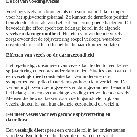
De rol van voedingsvezels
Voedingsvezels functioneren als een soort natuurlijke reiniger
voor het spijsverteringskanaal. Ze kunnen de darmflora positief
beïnvloeden door als voedsel te dienen voor goede bacteriën. Dit
bevorderlijke effect speelt een belangrijke rol in de algehele
vezels en darmgezondheid
. Het eten van voldoende vezels
zorgt ervoor dat de spijsvertering soepel verloopt, waardoor
onverteerbare stoffen effectief het lichaam kunnen verlaten.
Effecten van vezels op de darmgezondheid
Het regelmatig consumeren van vezels kan leiden tot een betere
spijsvertering en een gezonder darmmilieu. Studies tonen aan dat
een
vezelrijk dieet
constipatie kan verminderen en de
symptomen van prikkelbare darmsyndroom kan verlichten. De
verbinding tussen voedingsvezels en darmgezondheid benadrukt
het belang van een evenwichtige voeding met voldoende vezels.
Mensen die bewust kiezen voor voedingsmiddelen rijk aan
vezels, dragen bij aan hun algehele gezondheid en welzijn.
Eet meer vezels voor een gezonde spijsvertering en
darmflora
Een
vezelrijk dieet
speelt een cruciale rol in het ondersteunen
van de spijsvertering en het bevorderen van een gezond