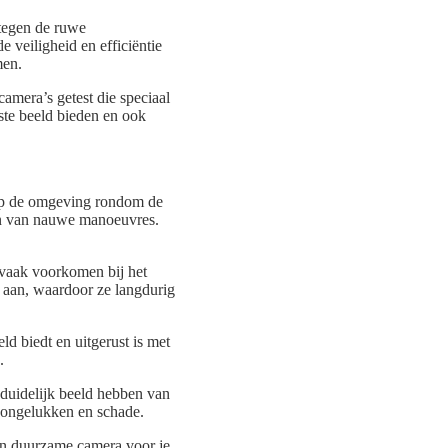
 tegen de ruwe
 veiligheid en efficiëntie
men.
mera’s getest die speciaal
ste beeld bieden en ook
t op de omgeving rondom de
aken van nauwe manoeuvres.
 vaak voorkomen bij het
 aan, waardoor ze langdurig
eld biedt en uitgerust is met
.
duidelijk beeld hebben van
 ongelukken en schade.
 en duurzame camera voor je