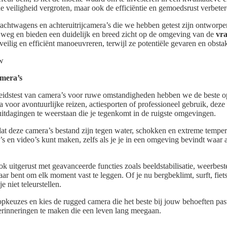
 de veiligheid vergroten, maar ook de efficiëntie en gemoedsrust verbetere
achtwagens en achteruitrijcamera’s die we hebben getest zijn ontworpen
weg en bieden een duidelijk en breed zicht op de omgeving van de
vr
eilig en efficiënt manoeuvreren, terwijl ze potentiële gevaren en obsta
amera’s
dstest van camera’s voor ruwe omstandigheden hebben we de beste opt
 voor avontuurlijke reizen, actiesporten of professioneel gebruik, deze
itdagingen te weerstaan die je tegenkomt in de ruigste omgevingen.
at deze camera’s bestand zijn tegen water, schokken en extreme tempera
’s en video’s kunt maken, zelfs als je je in een omgeving bevindt waar
k uitgerust met geavanceerde functies zoals beeldstabilisatie, weerbes
 klaar bent om elk moment vast te leggen. Of je nu bergbeklimt, surft, fi
e niet teleurstellen.
pkeuzes en kies de rugged camera die het beste bij jouw behoeften pas
herinneringen te maken die een leven lang meegaan.