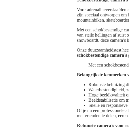
Voor adrenalineverslaafden 
zijn speciaal ontworpen om be
mountainbiken, skateboarde
Met een schokbestendige cam
van steile hellingen af suis
snowboardt, deze camera’s k
Onze duurzaamheidstest heef
schokbestendige camera’s
g
Met een schokbestendi
Belangrijkste kenmerken v
Robuuste behuizing die
Waterbestendigheid, z
Hoge beeldkwaliteit om
Beeldstabilisatie om t
Snelle en responsieve 
Of je nu een professionele a
met vrienden te delen, een s
Robuuste camera’s voor r