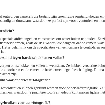
al ontworpen camera’s die bestand zijn tegen ruwe omstandigheden e
estendig en duurzaam, waardoor ze perfect zijn voor avonturiers en men
erdicht?
speciale afdichtingen en constructies om water buiten te houden. Ze zij
dichtheidnormen, zoals de IPX8-norm, die aangeeft dat de camera waterd
d. Het is belangrijk om de specificaties van een camera te controleren 
is.
bestand tegen harde schokken en vallen?
tworpen om schokken en vallen te weerstaan. Ze hebben versterkte behu
e absorberen en de camera te beschermen tegen beschadiging. Dit maak
 actief zijn.
hikt voor onderwaterfotografie?
jn waterdicht en kunnen gebruikt worden voor onderwaterfotografie. Ze
chermen, waardoor je prachtige foto’s en video’s kunt maken tijdens het
gebruiken voor actiefotografie?