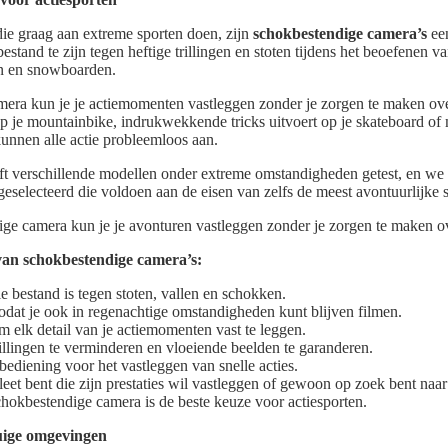
die graag aan extreme sporten doen, zijn
schokbestendige camera’s
een
stand te zijn tegen heftige trillingen en stoten tijdens het beoefenen v
n en snowboarden.
era kun je je actiemomenten vastleggen zonder je zorgen te maken ove
t op je mountainbike, indrukwekkende tricks uitvoert op je skateboard of
unnen alle actie probleemloos aan.
t verschillende modellen onder extreme omstandigheden getest, en we
eselecteerd die voldoen aan de eisen van zelfs de meest avontuurlijke s
ge camera kun je je avonturen vastleggen zonder je zorgen te maken o
an schokbestendige camera’s:
 bestand is tegen stoten, vallen en schokken.
odat je ook in regenachtige omstandigheden kunt blijven filmen.
 elk detail van je actiemomenten vast te leggen.
rillingen te verminderen en vloeiende beelden te garanderen.
bediening voor het vastleggen van snelle acties.
tleet bent die zijn prestaties wil vastleggen of gewoon op zoek bent na
chokbestendige camera is de beste keuze voor actiesporten.
uige omgevingen