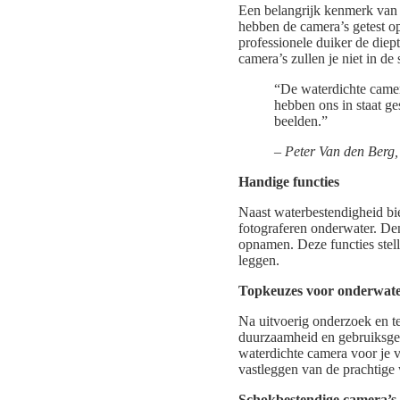
Een belangrijk kenmerk va
hebben de camera’s getest op
professionele duiker de diep
camera’s zullen je niet in de 
“De waterdichte camer
hebben ons in staat g
beelden.”
– Peter Van den Berg,
Handige functies
Naast waterbestendigheid bi
fotograferen onderwater. De
opnamen. Deze functies stell
leggen.
Topkeuzes voor onderwate
Na uitvoerig onderzoek en te
duurzaamheid en gebruiksgem
waterdichte camera voor je 
vastleggen van de prachtige
Schokbestendige camera’s 