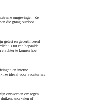
n extreme omgevingen. Ze
sen die graag outdoor
n getest en gecertificeerd
icht is tot een bepaalde
om erachter te komen hoe
izingen en interne
t ze ideaal voor avonturiers
 zijn ontworpen om tegen
 duiken, snorkelen of