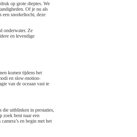
druk op grote dieptes. We
tandigheden. Of je nu als
s een snorkeltocht, deze
id onderwater. Ze
ldere en levendige
nen komen tijdens het
-modi en slow-motion-
agie van de oceaan vast te
ie uitblinken in prestaties,
p zoek bent naar een
n camera’s en begin met het