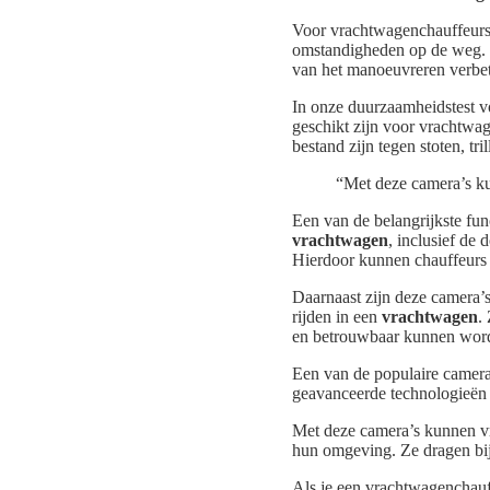
Voor vrachtwagenchauffeurs 
omstandigheden op de weg. He
van het manoeuvreren verbe
In onze duurzaamheidstest v
geschikt zijn voor vrachtwa
bestand zijn tegen stoten, tri
“Met deze camera’s kun
Een van de belangrijkste fun
vrachtwagen
, inclusief de
Hierdoor kunnen chauffeurs m
Daarnaast zijn deze camera’
rijden in een
vrachtwagen
.
en betrouwbaar kunnen word
Een van de populaire camera’
geavanceerde technologieën o
Met deze camera’s kunnen vr
hun omgeving. Ze dragen bij
Als je een vrachtwagenchauff