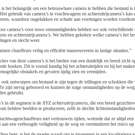
is het belangrijk om een betrouwbare camera te hebben die bestand is
t gebruik van camera’s in vrachtwagens en achteruitrijcamera’s kan de
teren, waardoor ongelukken en schade aan voertuigen worden voorko
oor camera’s voor ruwe omstandigheden hebben we ook verschillende ca
gens en achteruitrijcamera’s. We hebben gekeken welke camera’s het be
llingen en slecht weer.
nen chauffeurs veilig en efficiënt manoeuvreren in lastige situaties.”
cties van deze camera’s is het bieden van een duidelijk en breed zich
 dode hoeken. Dit is vooral handig bij het achteruitrijden en bij het m
ogelijke obstakels en gevaren tijdig zien en vermijden.
s ook ontworpen om bestand te zijn tegen de trillingen en schokken die
 Ze zijn stevig gebouwd en kunnen de ruige omstandigheden op de weg
en gebruikt.
s in dit segment is de
XYZ achteruitrijcamera
, die een breed gezichtsv
m heldere beelden te produceren, zelfs in slechte lichtomstandigheden
achtwagenchauffeurs met vertrouwen rijden, wetende dat ze altijd een 
 aan een verhoogde veiligheid op de weg en verminderen het risico op
eur bent, is het de moeite waard om te investeren in een kwalitatieve