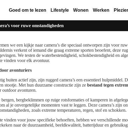
Goed om te lezen
Lifestyle
Wonen
Werken
Plezie
era’s voor ruwe omstandigheden
emen we een kijkje naar camera’s die speciaal ontworpen zijn voor ru
ildernis verkent of iemand die graag extreme sporten beoefent, deze ru
mgevingen. We testen de waterbestendigheid, schokbestendigheid en a
te vinden voor elk avontuur.
door avonturiers
tig buiten actief zijn, zijn rugged camera’s een essentieel hulpmiddel. 
 stootje. Met hun duurzame constructie zijn ze
bestand tegen extre
r outdoor avonturen.
e bergen, bergbeklimmen op ruige rotsformaties of kamperen in afgeleg
om al je onvergetelijke momenten vast te leggen. Deze camera’s zijn o
 omstandigheden, zoals extreme temperaturen, regen, stof en schokken.
e vinden voor jouw specifieke behoeften, hebben we verschillende m
keken naar de duurzaamheid, beeldkwaliteit, batterijduur en gebruiks