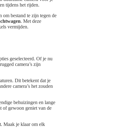
n tijdens het rijden.
 om bestand te zijn tegen de
achtwagen
. Met deze
kels vermijden.
ies geselecteerd. Of je nu
 rugged camera’s zijn
turen. Dit betekent dat je
 andere camera’s het zouden
tendige behuizingen en lange
etst of gewoon geniet van de
t. Maak je klaar om elk