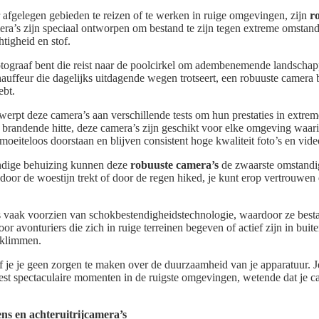
 afgelegen gebieden te reizen of te werken in ruige omgevingen, zijn
r
era’s zijn speciaal ontworpen om bestand te zijn tegen extreme omsta
tigheid en stof.
otograaf bent die reist naar de poolcirkel om adembenemende landschap
auffeur die dagelijks uitdagende wegen trotseert, een robuuste camera 
ebt.
erpt deze camera’s aan verschillende tests om hun prestaties in extre
t brandende hitte, deze camera’s zijn geschikt voor elke omgeving waar
moeiteloos doorstaan en blijven consistent hoge kwaliteit foto’s en vid
endige behuizing kunnen deze
robuuste camera’s
de zwaarste omstandi
 door de woestijn trekt of door de regen hiked, je kunt erop vertrouwen 
s vaak voorzien van schokbestendigheidstechnologie, waardoor ze besta
oor avonturiers die zich in ruige terreinen begeven of actief zijn in buit
 klimmen.
 je je geen zorgen te maken over de duurzaamheid van je apparatuur. Je
st spectaculaire momenten in de ruigste omgevingen, wetende dat je ca
s en achteruitrijcamera’s