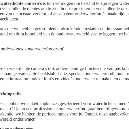
n
waterdichte camera’s
is hun vermogen om bestand te zijn tegen water
 verschillende dieptes om te zien hoe ze presteren in verschillende oms
ten van de oceaan verkent, of als amateur onderwaterfoto’s maakt tijden
steek laten.
a’s die we hebben getest, bieden uitstekende prestaties en duurzaamhe
esteld om de schoonheid van de onderwaterwereld vast te leggen met he
 professionele onderwaterfotograaf
eden waterdichte camera’s ook andere handige functies die van pas kun
nk aan geavanceerde beeldstabilisatie, speciale onderwatermodi, burst
en je in staat om unieke foto’s en video’s onderwater te maken en de m
rfotografie
sts hebben we enkele topkeuzes geselecteerd voor waterdichte camera’s d
ak. Of je nu een professionele onderwaterfotograaf bent of gewoon o
vakantie, we hebben de perfecte opties voor je. Ontdek onze aanbevole
 wereld onder water.
voor actiesporten