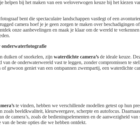
 je helpen bij het maken van een weloverwogen keuze bij het kiezen va
otograaf bent die spectaculaire landschappen vastlegt of een avonturier 
 rugged camera hoef je je geen zorgen te maken over beschadigingen o
Ontdek onze aanbevelingen en maak je klaar om de wereld te verkennen
eden.
 onderwaterfotografie
 duiken of snorkelen, zijn
waterdichte camera’s
de ideale keuze. Dez
van de onderwaterwereld vast te leggen, zonder compromissen te stelle
n of gewoon geniet van een ontspannen zwempartij, een waterdichte ca
amera’s
te vinden, hebben we verschillende modellen getest op hun pre
n zoals beeldkwaliteit, kleurweergave, scherpte en autofocus. Daarna
van de camera’s, zoals de bedieningselementen en de aanwezigheid van
e van de beste opties die we hebben ontdekt.