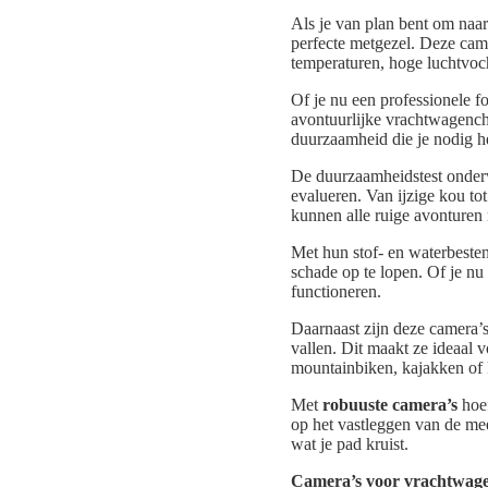
Als je van plan bent om naar
perfecte metgezel. Deze cam
temperaturen, hoge luchtvoch
Of je nu een professionele f
avontuurlijke vrachtwagench
duurzaamheid die je nodig h
De duurzaamheidstest onderw
evalueren. Van ijzige kou to
kunnen alle ruige avonturen 
Met hun stof- en waterbest
schade op te lopen. Of je nu
functioneren.
Daarnaast zijn deze camera’
vallen. Dit maakt ze ideaal v
mountainbiken, kajakken of
Met
robuuste camera’s
hoef
op het vastleggen van de mee
wat je pad kruist.
Camera’s voor vrachtwagen