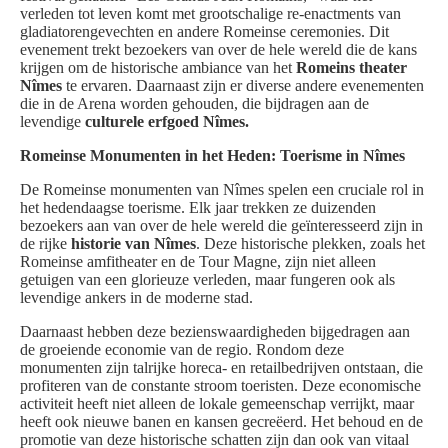
verleden tot leven komt met grootschalige re-enactments van
gladiatorengevechten en andere Romeinse ceremonies. Dit
evenement trekt bezoekers van over de hele wereld die de kans
krijgen om de historische ambiance van het
Romeins theater
Nîmes
te ervaren. Daarnaast zijn er diverse andere evenementen
die in de Arena worden gehouden, die bijdragen aan de
levendige
culturele erfgoed Nîmes.
Romeinse Monumenten in het Heden: Toerisme in Nîmes
De Romeinse monumenten van Nîmes spelen een cruciale rol in
het hedendaagse toerisme. Elk jaar trekken ze duizenden
bezoekers aan van over de hele wereld die geïnteresseerd zijn in
de rijke
historie van Nîmes
. Deze historische plekken, zoals het
Romeinse amfitheater en de Tour Magne, zijn niet alleen
getuigen van een glorieuze verleden, maar fungeren ook als
levendige ankers in de moderne stad.
Daarnaast hebben deze bezienswaardigheden bijgedragen aan
de groeiende economie van de regio. Rondom deze
monumenten zijn talrijke horeca- en retailbedrijven ontstaan, die
profiteren van de constante stroom toeristen. Deze economische
activiteit heeft niet alleen de lokale gemeenschap verrijkt, maar
heeft ook nieuwe banen en kansen gecreëerd. Het behoud en de
promotie van deze historische schatten zijn dan ook van vitaal