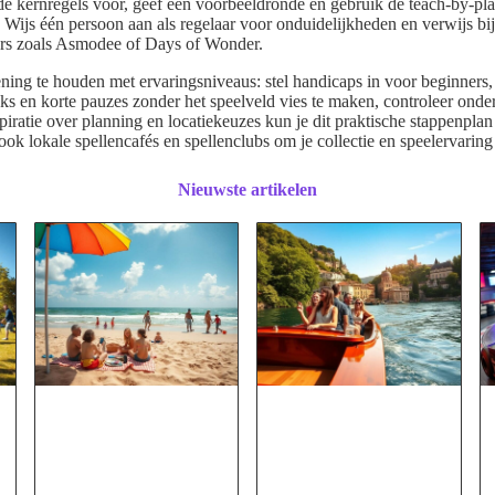
es de kernregels voor, geef één voorbeeldronde en gebruik de teach-by-p
Wijs één persoon aan als regelaar voor onduidelijkheden en verwijs bij 
vers zoals Asmodee of Days of Wonder.
ning te houden met ervaringsniveaus: stel handicaps in voor beginners, 
acks en korte pauzes zonder het speelveld vies te maken, controleer ond
spiratie over planning en locatiekeuzes kun je dit praktische stappenpla
ok lokale spellencafés en spellenclubs om je collectie en speelervaring 
Nieuwste artikelen