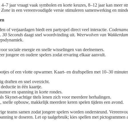
n: 4–7 jaar vraagt vaak symbolen en korte keuzes, 8–12 jaar kan meer st
 Zone
in een vereenvoudigde versie stimuleren samenwerking en minder
pen
en of verjaardagen biedt een partyspel direct veel interactie.
Codename
n.
30 Seconds
daagt snel woordvinding uit.
Weerwolven van Wakkerda
oepsdynamiek.
voor sociale energie en snelle wisselingen van deelnemers.
 jongere en oudere spelers zodat ervaring elkaar aanvult.
otjes of een vlotte opwarmer. Kaart- en draftspellen met 10–30 minuten 
 draften en snel overzicht.
deductie in één kaartje.
mor en spanning in korte rondes.
als Skynet-achtige titels lenen zich voor meerdere herhalingen.
, snelle opbouw, makkelijk meerdere keren spelen tijdens een avond.
eurige teams samen zodat jongere spelers worden ondersteund. Vereenvo
anning te doseren. Let op taalgebruik; kies spellen met pictogrammen a