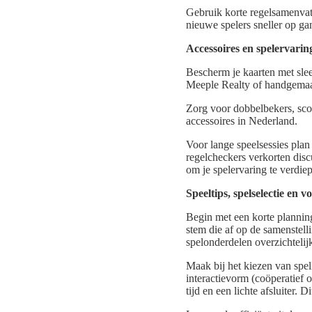
Gebruik korte regelsamenvatt
nieuwe spelers sneller op ga
Accessoires en spelervarin
Bescherm je kaarten met sle
Meeple Realty of handgemaak
Zorg voor dobbelbekers, sco
accessoires in Nederland.
Voor lange speelsessies plan
regelcheckers verkorten dis
om je spelervaring te verdie
Speeltips, spelselectie en 
Begin met een korte planning:
stem die af op de samenstell
spelonderdelen overzichtelijk
Maak bij het kiezen van spell
interactievorm (coöperatief 
tijd en een lichte afsluiter.