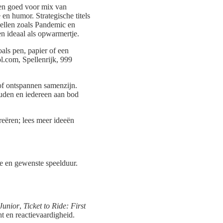
ken goed voor mix van
en humor. Strategische titels
pellen zoals Pandemic en
n ideaal als opwarmertje.
oals pen, papier of een
ol.com, Spellenrijk, 999
of ontspannen samenzijn.
ouden en iedereen aan bod
reëren; lees meer ideeën
tte en gewenste speelduur.
Junior
,
Ticket to Ride: First
ht en reactievaardigheid.