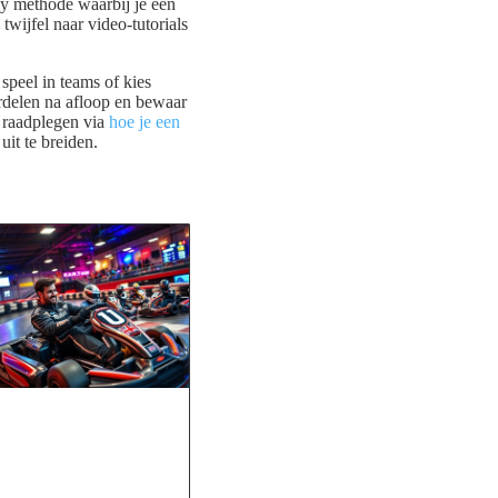
lay methode waarbij je een
twijfel naar video-tutorials
speel in teams of kies
erdelen na afloop en bewaar
n raadplegen via
hoe je een
uit te breiden.