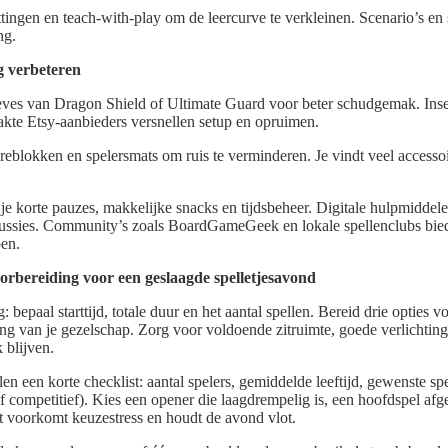
ingen en teach-with-play om de leercurve te verkleinen. Scenario’s en 
ng.
g verbeteren
eves van Dragon Shield of Ultimate Guard voor beter schudgemak. Inse
te Etsy-aanbieders versnellen setup en opruimen.
reblokken en spelersmats om ruis te verminderen. Je vindt veel accesso
 je korte pauzes, makkelijke snacks en tijdsbeheer. Digitale hulpmiddel
cussies. Community’s zoals BoardGameGeek en lokale spellenclubs biede
pen.
voorbereiding voor een geslaagde spelletjesavond
 bepaal starttijd, totale duur en het aantal spellen. Bereid drie opties 
ing van je gezelschap. Zorg voor voldoende zitruimte, goede verlichting
 blijven.
en een korte checklist: aantal spelers, gemiddelde leeftijd, gewenste spe
of competitief). Kies een opener die laagdrempelig is, een hoofdspel af
 Dit voorkomt keuzestress en houdt de avond vlot.