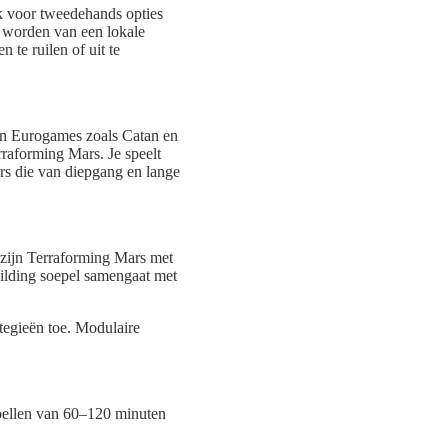
jk voor tweedehands opties
e worden van een lokale
te ruilen of uit te
 aan Eurogames zoals Catan en
raforming Mars. Je speelt
ers die van diepgang en lange
 zijn Terraforming Mars met
uilding soepel samengaat met
ategieën toe. Modulaire
pellen van 60–120 minuten