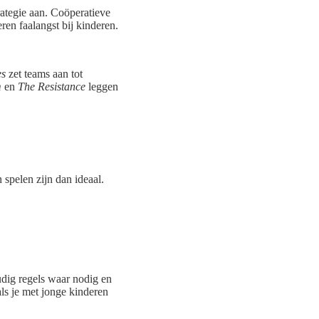
rategie aan. Coöperatieve
en faalangst bij kinderen.
s
zet teams aan tot
m
en
The Resistance
leggen
spelen zijn dan ideaal.
udig regels waar nodig en
ls je met jonge kinderen