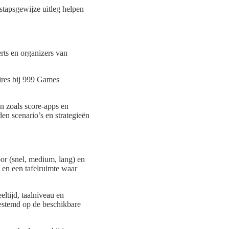
stapsgewijze uitleg helpen
rts en organizers van
ires bij 999 Games
en zoals score-apps en
n scenario’s en strategieën
voor (snel, medium, lang) en
 en een tafelruimte waar
eltijd, taalniveau en
gestemd op de beschikbare