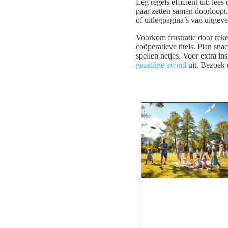
Leg regels efficiënt uit: le
paar zetten samen doorloopt. 
of uitlegpagina’s van uitge
Voorkom frustratie door reke
coöperatieve titels. Plan sn
spellen netjes. Voor extra in
gezellige avond
uit. Bezoek o