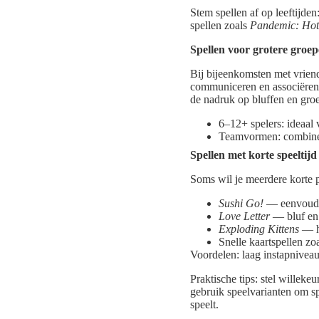
Stem spellen af op leeftijde
spellen zoals
Pandemic: Hot
Spellen voor grotere groe
Bij bijeenkomsten met vriend
communiceren en associëre
de nadruk op bluffen en gr
6–12+ spelers: ideaal 
Teamvormen: combineer
Spellen met korte speeltijd
Soms wil je meerdere korte p
Sushi Go!
— eenvoudig
Love Letter
— bluf en 
Exploding Kittens
— hu
Snelle kaartspellen zo
Voordelen: laag instapniveau
Praktische tips: stel willek
gebruik speelvarianten om sp
speelt.