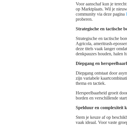
Voor aanschaf kun je terecht
op Marktplaats. Wil je nieu
community via deze pagina
proberen.
Strategische en tactische b
Strategische en tactische bo
Agricola, ameritrash-eposse
deze titels vaak langer omda
denkpauzes houden, halen hie
Diepgang en herspeelbaar
Diepgang ontstaat door asym
zijn variabele kaartcombina
thema en tactiek.
Herspeelbaarheid groeit door
borden en verschillende start
Spelduur en complexiteit k
Stem je keuze af op beschik
vaak ideaal. Voor vaste groe