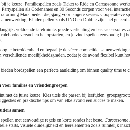
n bij je keuze. Familiespellen zoals Ticket to Ride en Carcassonne wer
d. Partyspellen als Codenames en 30 Seconds zorgen voor veel interactie 
erraforming Mars bieden diepgang voor langere sessies. Coöperatieve s
 samenwerking. Kinderspellen zoals UNO en Dobble zijn snel geleerd e
angrijk: voldoende tafelruimte, goede verlichting en basisaccessoires z
 rulebooks versnellen het opstarten, en je vindt spellen eenvoudig bij b
.
hoog je betrokkenheid en bepaal je de sfeer: competitie, samenwerking 
n verschillende moeilijkheidsgraden, zodat je de avond flexibel kunt h
, bieden bordspellen een perfecte aanleiding om binnen quality time te c
jn voor families en vriendengroepen
t met de juiste keuze. Kies titels die passen bij leeftijden, groepsgroo
uggesties en praktische tips om van elke avond een succes te maken.
ouders samen
spellen met eenvoudige regels en korte rondes het beste.
Carcassonne 
elle starts, visuele duidelijkheid en leerelementen zoals ruimtelijk inzic