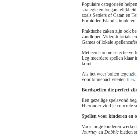
Populaire categorieën helpe
strategie en toegankelijkhei
zoals Settlers of Catan en T
Forbidden Island stimuleren
Praktische zaken zijn ook bel
zandloper. Video-tutorials en
Games of lokale spellencafés
Met een slimme selectie ver
Leg meerdere spellen klaar i
komt.
Als het weer buiten tegenzit
voor binnenactiviteiten
hier
.
Bordspellen die perfect zi
Een gezellige spelavond begin
Hieronder vind je concrete s
Spellen voor kinderen en 
Voor jonge kinderen werken 
Journey
en
Dobble
bieden sn