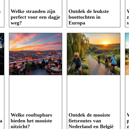
n
Welke stranden zijn
Ontdek de leukste
perfect voor een dagje
boottochten in
z
weg?
Europa
s
Welke rooftopbars
Ontdek de mooiste
W
a
bieden het mooiste
fietsroutes van
p
uitzicht?
Nederland en België