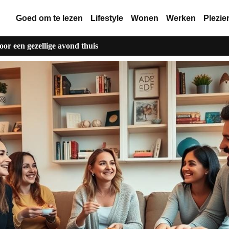
Goed om te lezen
Lifestyle
Wonen
Werken
Plezie
oor een gezellige avond thuis