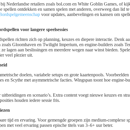
 bij Nederlandse retailers zoals bol.com en White Goblin Games, of ki
we spellen ontdekken en samen spelen met anderen, overweeg dan lid t
Bordspelgemeenschap
voor updates, aanbevelingen en kansen om spellen 
ordspellen voor langere speelsessies
rdspellen richten zich op planning, keuzes en diepere interactie. Denk
n zoals Gloomhaven en Twilight Imperium, en engine-builders zoals Ter
t ze lagen aan beslissingen en meerdere wegen naar winst bieden. Spel
r veel plezier uit.
heid
metrische doelen, variabele setups en grote kaartenpools. Voorbeelden
ties en Scythe met asymmetrische facties. Wingspan toont hoe engine-b
 uitbreidingen en scenario’s. Extra content voegt nieuwe keuzes en str
posities houden iedere sessie fris.
iezen
bare tijd en ervaring. Voor gemengde groepen zijn medium-complexe s
pen met veel ervaring passen epische titels van 3–6+ uur beter.