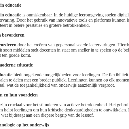
in educatie
in educatie
is onmiskenbaar. In de huidige leeromgeving spelen digital
rervaring. Door het gebruik van innovatieve tools en platforms kunnen 
eert in betere prestaties en grotere betrokkenheid.
en bevorderen
evorderen
door het creëren van gepersonaliseerde leerervaringen. Hierdoo
t soort middelen stelt docenten in staat om sneller in te spelen op de b
es ten goede komt.
 moderne educatie
ducatie
biedt ongekende mogelijkheden voor leerlingen. De flexibiliteit
alen te delen met een breder publiek. Leerlingen kunnen op elk moment
aal, wat de toegankelijkheid van onderwijs aanzienlijk vergroot.
en en hun voordelen
zijn cruciaal voor het stimuleren van actieve betrokkenheid. Het gebrui
 helpt leerlingen om hun kritische denkvaardigheden te ontwikkelen
, wat bijdraagt aan een diepere begrip van de lesstof.
chnologie op het onderwijs