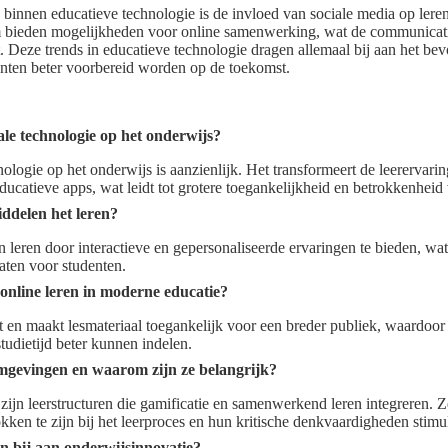
 binnen educatieve technologie is de invloed van sociale media op leren
bieden mogelijkheden voor online samenwerking, wat de communicatie
t. Deze trends in educatieve technologie dragen allemaal bij aan het 
enten beter voorbereid worden op de toekomst.
ale technologie op het onderwijs?
nologie op het onderwijs is aanzienlijk. Het transformeert de leerervari
educatieve apps, wat leidt tot grotere toegankelijkheid en betrokkenheid
ddelen het leren?
 leren door interactieve en gepersonaliseerde ervaringen te bieden, wat 
taten voor studenten.
online leren in moderne educatie?
eit en maakt lesmateriaal toegankelijk voor een breder publiek, waardoor
udietijd beter kunnen indelen.
omgevingen en waarom zijn ze belangrijk?
zijn leerstructuren die gamificatie en samenwerkend leren integreren. Z
okken te zijn bij het leerproces en hun kritische denkvaardigheden stimu
n bij aan onderwijsinnovatie?