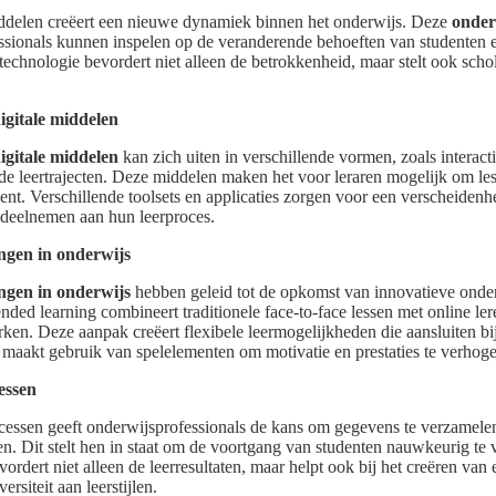
middelen creëert een nieuwe dynamiek binnen het onderwijs. Deze
onder
ssionals kunnen inspelen op de veranderende behoeften van studenten 
echnologie bevordert niet alleen de betrokkenheid, maar stelt ook scholen
igitale middelen
igitale middelen
kan zich uiten in verschillende vormen, zoals interac
de leertrajecten. Deze middelen maken het voor leraren mogelijk om les
nt. Verschillende toolsets en applicaties zorgen voor een verscheidenh
 deelnemen aan hun leerproces.
ngen in onderwijs
ngen in onderwijs
hebben geleid tot de opkomst van innovatieve onde
ended learning combineert traditionele face-to-face lessen met online l
en. Deze aanpak creëert flexibele leermogelijkheden die aansluiten bij
 maakt gebruik van spelelementen om motivatie en prestaties te verhog
essen
rocessen geeft onderwijsprofessionals de kans om gegevens te verzamele
n. Dit stelt hen in staat om de voortgang van studenten nauwkeurig te vo
rdert niet alleen de leerresultaten, maar helpt ook bij het creëren van
rsiteit aan leerstijlen.