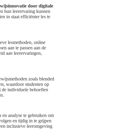
wijsinnovatie door digitale
en hun leerervaring kunnen
 in staat efficiënter les te
tieve lesmethoden, online
sen aan te passen aan de
eid aan leerervaringen,
rwijsmethoden zoals blended
eren, waardoor studenten op
 de individuele behoeften
en.
n en analyse te gebruiken om
lgen en tijdig in te grijpen
 een inclusieve leeromgeving