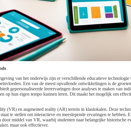
ends
geving van het onderwijs zijn er verschillende educatieve technologie
 beïnvloeden. Een van de meest opvallende ontwikkelingen is de groeien
I biedt gepersonaliseerde leerervaringen door analyses te maken van ind
en op hun eigen tempo kunnen leren. Dit maakt het mogelijk om effecti
lity (VR) en augmented reality (AR) terrein in klaslokalen. Deze techno
n staat te stellen om interactieve en meeslepende ervaringen te hebben. 
n door middel van VR, waarbij studenten naar belangrijke historische 
euker, maar ook effectiever.