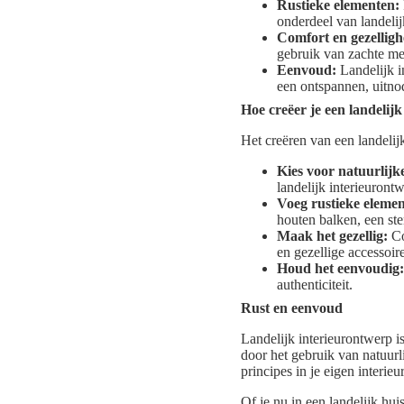
Rustieke elementen:
onderdeel van landelij
Comfort en gezelligh
gebruik van zachte me
Eenvoud:
Landelijk i
een ontspannen, uitno
Hoe creëer je een landelijk
Het creëren van een landelijk
Kies voor natuurlijk
landelijk interieurontw
Voeg rustieke elemen
houten balken, een st
Maak het gezellig:
Co
en gezellige accessoir
Houd het eenvoudig:
authenticiteit.
Rust en eenvoud
Landelijk interieurontwerp is
door het gebruik van natuurl
principes in je eigen interie
Of je nu in een landelijk hu