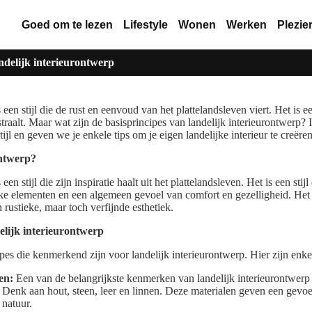
Goed om te lezen
Lifestyle
Wonen
Werken
Plezie
ndelijk interieurontwerp
 een stijl die de rust en eenvoud van het plattelandsleven viert. Het is e
straalt. Maar wat zijn de basisprincipes van landelijk interieurontwerp? 
tijl en geven we je enkele tips om je eigen landelijke interieur te creëren
ontwerp?
een stijl die zijn inspiratie haalt uit het plattelandsleven. Het is een st
eke elementen en een algemeen gevoel van comfort en gezelligheid. Het is
rustieke, maar toch verfijnde esthetiek.
elijk interieurontwerp
ipes die kenmerkend zijn voor landelijk interieurontwerp. Hier zijn enke
en:
Een van de belangrijkste kenmerken van landelijk interieurontwerp 
. Denk aan hout, steen, leer en linnen. Deze materialen geven een gevoel
natuur.