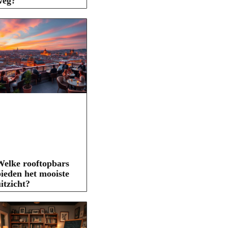
weg?
elke rooftopbars
ieden het mooiste
itzicht?