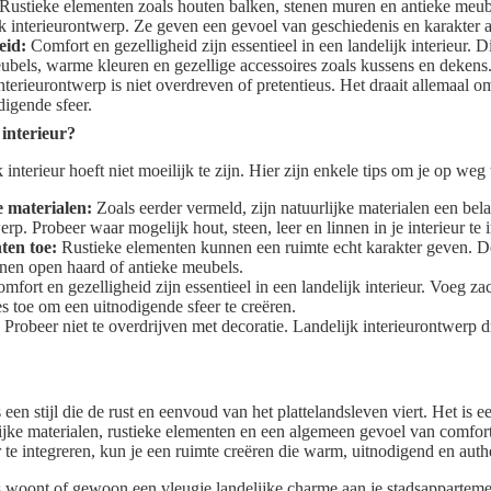
Rustieke elementen zoals houten balken, stenen muren en antieke meube
k interieurontwerp. Ze geven een gevoel van geschiedenis en karakter 
eid:
Comfort en gezelligheid zijn essentieel in een landelijk interieur. D
ubels, warme kleuren en gezellige accessoires zoals kussens en dekens
nterieurontwerp is niet overdreven of pretentieus. Het draait allemaal 
digende sfeer.
 interieur?
 interieur hoeft niet moeilijk te zijn. Hier zijn enkele tips om je op weg 
e materialen:
Zoals eerder vermeld, zijn natuurlijke materialen een bel
erp. Probeer waar mogelijk hout, steen, leer en linnen in je interieur te 
ten toe:
Rustieke elementen kunnen een ruimte echt karakter geven. D
enen open haard of antieke meubels.
mfort en gezelligheid zijn essentieel in een landelijk interieur. Voeg 
es toe om een uitnodigende sfeer te creëren.
Probeer niet te overdrijven met decoratie. Landelijk interieurontwerp 
 een stijl die de rust en eenvoud van het plattelandsleven viert. Het is e
ijke materialen, rustieke elementen en een algemeen gevoel van comfor
ur te integreren, kun je een ruimte creëren die warm, uitnodigend en auth
is woont of gewoon een vleugje landelijke charme aan je stadsapparteme