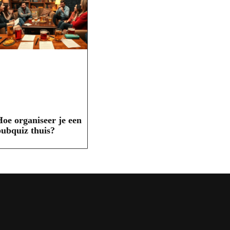
oe organiseer je een
ubquiz thuis?