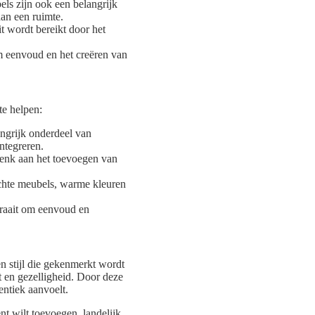
ls zijn ook een belangrijk
aan een ruimte.
it wordt bereikt door het
.
om eenvoud en het creëren van
te helpen:
angrijk onderdeel van
integreren.
enk aan het toevoegen van
zachte meubels, warme kleuren
draait om eenvoud en
en stijl die gekenmerkt wordt
t en gezelligheid. Door deze
entiek aanvoelt.
nt wilt toevoegen, landelijk