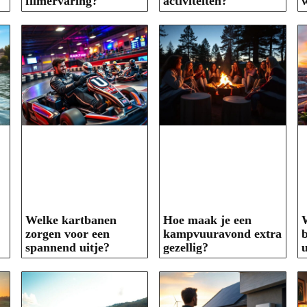
filmervaring?
activiteiten?
Welke kartbanen
Hoe maak je een
W
zorgen voor een
kampvuuravond extra
b
spannend uitje?
gezellig?
u