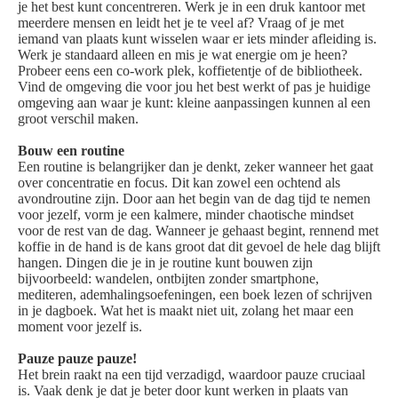
je het best kunt concentreren. Werk je in een druk kantoor met
meerdere mensen en leidt het je te veel af? Vraag of je met
iemand van plaats kunt wisselen waar er iets minder afleiding is.
Werk je standaard alleen en mis je wat energie om je heen?
Probeer eens een co-work plek, koffietentje of de bibliotheek.
Vind de omgeving die voor jou het best werkt of pas je huidige
omgeving aan waar je kunt: kleine aanpassingen kunnen al een
groot verschil maken.
Bouw een routine
Een routine is belangrijker dan je denkt, zeker wanneer het gaat
over concentratie en focus. Dit kan zowel een ochtend als
avondroutine zijn. Door aan het begin van de dag tijd te nemen
voor jezelf, vorm je een kalmere, minder chaotische mindset
voor de rest van de dag. Wanneer je gehaast begint, rennend met
koffie in de hand is de kans groot dat dit gevoel de hele dag blijft
hangen. Dingen die je in je routine kunt bouwen zijn
bijvoorbeeld: wandelen, ontbijten zonder smartphone,
mediteren, ademhalingsoefeningen, een boek lezen of schrijven
in je dagboek. Wat het is maakt niet uit, zolang het maar een
moment voor jezelf is.
Pauze pauze pauze!
Het brein raakt na een tijd verzadigd, waardoor pauze cruciaal
is. Vaak denk je dat je beter door kunt werken in plaats van