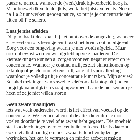
pauze te nemen, wanneer de (werk)druk bijvoorbeeld hoog is.
Maar hoewel dit verleidelijk is, werkt het juist averechts. Neem
na 1 à 2 uur werken genoeg pauze, zo put je je concentratie niet
uit en blijf je scherp.
Laat je niet afleiden
Dit punt haakt deels aan bij het punt over de omgeving, wanneer
er te veel om ons heen gebeurt raakt het brein continu afgeleid.
Zorg voor een omgeving waarin je niet wordt afgeleid. Maar,
ook onbewust worden we afgeleid op vele manieren. De
kleinste dingen kunnen al zorgen voor een negatief effect op je
concentratie. Wanneer je continu mailtjes ziet binnenkomen op
je laptop of je telefoon telkens trilt, zorgt dit voor afleiding
waardoor je volledig uit je concentratie kunt raken. Mijn advies?
Schakel meldingen van zowel je telefoon als laptop uit (indien
mogelijk natuurlijk) en vraag bijvoorbeeld aan de mensen om je
heen of ze je niet willen storen.
Geen zware maaltijden
Iets wat vaak onderschat wordt is het effect van voedsel op de
concentratie. We kennen allemaal de after diner dip: je moe
voelen doordat je te veel of te zwaar hebt gegeten. Die moeheid
staat loodrecht tegenover concentratie en focus. Het is daarom
ook niet altijd handig om heel zwaar te lunchen tijdens je
werktaken, het kan je vertragen en minder gefocust maken.