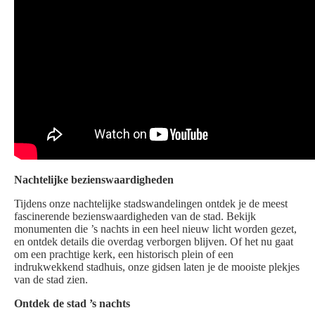
Nachtelijke bezienswaardigheden
Tijdens onze nachtelijke stadswandelingen ontdek je de meest
fascinerende bezienswaardigheden van de stad. Bekijk
monumenten die ’s nachts in een heel nieuw licht worden gezet,
en ontdek details die overdag verborgen blijven. Of het nu gaat
om een prachtige kerk, een historisch plein of een
indrukwekkend stadhuis, onze gidsen laten je de mooiste plekjes
van de stad zien.
Ontdek de stad ’s nachts