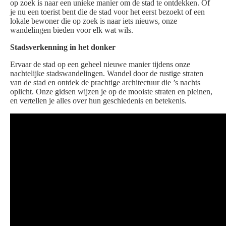
op zoek is naar een unieke manier om de stad te ontdekken. Of
je nu een toerist bent die de stad voor het eerst bezoekt of een
lokale bewoner die op zoek is naar iets nieuws, onze
wandelingen bieden voor elk wat wils.
Stadsverkenning in het donker
Ervaar de stad op een geheel nieuwe manier tijdens onze
nachtelijke stadswandelingen. Wandel door de rustige straten
van de stad en ontdek de prachtige architectuur die ’s nachts
oplicht. Onze gidsen wijzen je op de mooiste straten en pleinen,
en vertellen je alles over hun geschiedenis en betekenis.