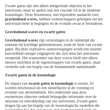
Zwarte gaten zijn niet alleen intrigerende objecten in het
universum, maar ze spelen ook een cruciale rol in de moderne
kosmologie. Deze fenomenen, met bijzondere aandacht voor
gravitational waves
, hebben wetenschappers geholpen om het
universum beter te begrijpen en de evolutie ervan te bestuderen.
Gravitational waves en zwarte gaten
Gravitational waves
zijn verstoringen in de ruimtetijd die
ontstaan bij krachtige gebeurtenissen, zoals de fusie van zwarte
gaten. Bij deze explosieve samenvoegingen wordt een enorme
hoeveelheid energie vrijgegeven die zich door het universum
verspreidt. Het waarnemen van deze waves biedt niet alleen
nieuwe inzichten in de eigenschappen van zwarte gaten, maar
versterkt ook ons begrip van de fundamentele natuurkunde.
Zwarte gaten in de kosmologie
De impact van
zwarte gaten in kosmologie
is enorm. Ze
worden beschouwd als een sleutelfactor in de vorming en
evolutie van sterrenstelsels. Het onderzoek naar deze
mysterieuze objecten onthult belangrijke informatie over de
structuur en ontwikkeling van ons universum. Zwarte gaten
dragen bij aan het begrip van de kosmologische modellen die
voorspellen hoe het universum zich heeft gevormd sinds de