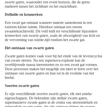
zwarte gaten
, waaronder een event horizon, die de grens
markeert tussen het zichtbare en het onzichtbare.
Definitie en kenmerken
Een zwart gat ontstaat wanneer materie samenkomt in een
extreem kleine ruimte. Hierdoor ontstaat een enorm
zwaartekrachtsveld. Dit veld leidt tot verschillende bijzondere
kenmerken van zwarte gaten
, zoals de afwezigheid van licht en
de vervorming van ruimte-tijd rondom het zwarte gat.
Het ontstaan van zwarte gaten
Zwarte gaten komen vaak voor bij het einde van de levenscyclus
van zware sterren. Na een supernova-explosie kan de
overblijvende massa ineenstorten en zo een zwart gat vormen.
Deze processen maken het mogelijk om meer te leren over het
ontstaan van zwarte gaten
en hun rol in de evolutie van het
heelal.
Soorten zwarte gaten
Er zijn verschillende
soorten zwarte gaten
, elk met unieke
eigenschappen. De bekendste zijn stellair zwarte gaten,
supermassieve zwarte gaten in de centra van sterrenstelsels en
primordiale zwarte gaten, die zijn ontstaan tijdens de vroege