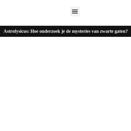
Astrofysicus: Hoe onderzoek je de mysteries van zwarte gaten?