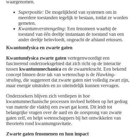
waargenomen.
Superpositie:
De mogelijkheid van systemen om in
meerdere toestanden tegelijk te bestaan, totdat ze worden
gemeten.
Kwantumverstrengeling:
Een fenomeen waarbij de
toestand van één deeltje instantaan de toestand van een
ander deeltje beïnvloedt, ongeacht de afstand ertussen.
Kwantumfysica en zwarte gaten
Kwantumfysica zwarte gaten
vertegenwoordigt een
fascinerend onderzoeksgebied dat zich richt op de interactie
tussen
kwantummechanica
en de zwaartekracht. Een bekend
concept binnen deze tak van wetenschap is de
Hawking-
straling
, die suggereert dat zwarte gaten niet volledig zwart zijn,
maar energie uitstralen en zo uiteindelijk kunnen vervagen.
Onderzoekers blijven zich verdiepen in hoe
kwantummechanische processen invloed hebben op het gedrag
van materie die vlakbij een zwart gat komt. Dit leidt tot
belangrijke vragen over de aard en de oorsprong van zwarte
gaten zelf, en helpt wetenschappers bij het ontwikkelen van
theorieën rond kwantumgravitatie.
Zwarte gaten fenomenen en hun impact