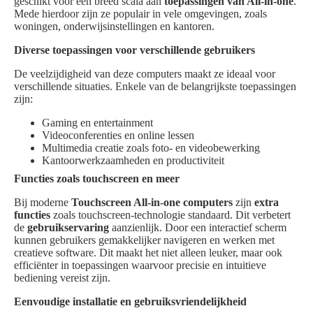
geschikt voor een breed scala aan
toepassingen van All-in-one
.
Mede hierdoor zijn ze populair in vele omgevingen, zoals
woningen, onderwijsinstellingen en kantoren.
Diverse toepassingen voor verschillende gebruikers
De veelzijdigheid van deze computers maakt ze ideaal voor
verschillende situaties. Enkele van de belangrijkste toepassingen
zijn:
Gaming en entertainment
Videoconferenties en online lessen
Multimedia creatie zoals foto- en videobewerking
Kantoorwerkzaamheden en productiviteit
Functies zoals touchscreen en meer
Bij moderne
Touchscreen All-in-one computers
zijn
extra
functies
zoals touchscreen-technologie standaard. Dit verbetert
de
gebruikservaring
aanzienlijk. Door een interactief scherm
kunnen gebruikers gemakkelijker navigeren en werken met
creatieve software. Dit maakt het niet alleen leuker, maar ook
efficiënter in toepassingen waarvoor precisie en intuitieve
bediening vereist zijn.
Eenvoudige installatie en gebruiksvriendelijkheid