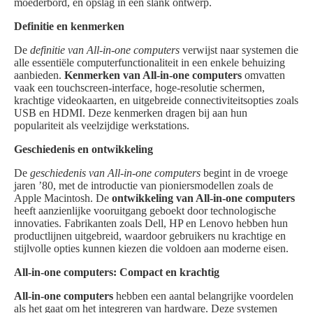
moederbord, en opslag in een slank ontwerp.
Definitie en kenmerken
De
definitie van All-in-one computers
verwijst naar systemen die
alle essentiële computerfunctionaliteit in een enkele behuizing
aanbieden.
Kenmerken van All-in-one computers
omvatten
vaak een touchscreen-interface, hoge-resolutie schermen,
krachtige videokaarten, en uitgebreide connectiviteitsopties zoals
USB en HDMI. Deze kenmerken dragen bij aan hun
populariteit als veelzijdige werkstations.
Geschiedenis en ontwikkeling
De
geschiedenis van All-in-one computers
begint in de vroege
jaren ’80, met de introductie van pioniersmodellen zoals de
Apple Macintosh. De
ontwikkeling van All-in-one computers
heeft aanzienlijke vooruitgang geboekt door technologische
innovaties. Fabrikanten zoals Dell, HP en Lenovo hebben hun
productlijnen uitgebreid, waardoor gebruikers nu krachtige en
stijlvolle opties kunnen kiezen die voldoen aan moderne eisen.
All-in-one computers: Compact en krachtig
All-in-one computers
hebben een aantal belangrijke voordelen
als het gaat om het integreren van hardware. Deze systemen