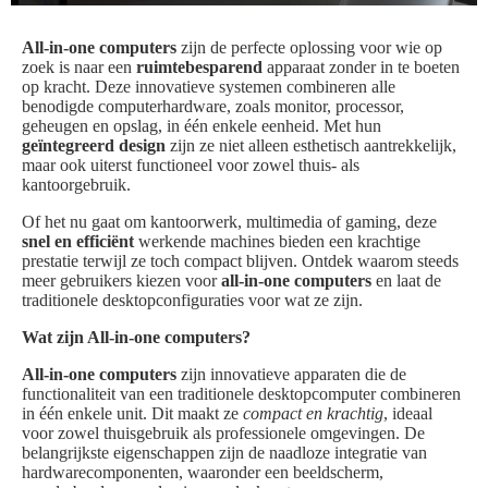
All-in-one computers
zijn de perfecte oplossing voor wie op
zoek is naar een
ruimtebesparend
apparaat zonder in te boeten
op kracht. Deze innovatieve systemen combineren alle
benodigde computerhardware, zoals monitor, processor,
geheugen en opslag, in één enkele eenheid. Met hun
geïntegreerd design
zijn ze niet alleen esthetisch aantrekkelijk,
maar ook uiterst functioneel voor zowel thuis- als
kantoorgebruik.
Of het nu gaat om kantoorwerk, multimedia of gaming, deze
snel en efficiënt
werkende machines bieden een krachtige
prestatie terwijl ze toch compact blijven. Ontdek waarom steeds
meer gebruikers kiezen voor
all-in-one computers
en laat de
traditionele desktopconfiguraties voor wat ze zijn.
Wat zijn All-in-one computers?
All-in-one computers
zijn innovatieve apparaten die de
functionaliteit van een traditionele desktopcomputer combineren
in één enkele unit. Dit maakt ze
compact en krachtig
, ideaal
voor zowel thuisgebruik als professionele omgevingen. De
belangrijkste eigenschappen zijn de naadloze integratie van
hardwarecomponenten, waaronder een beeldscherm,